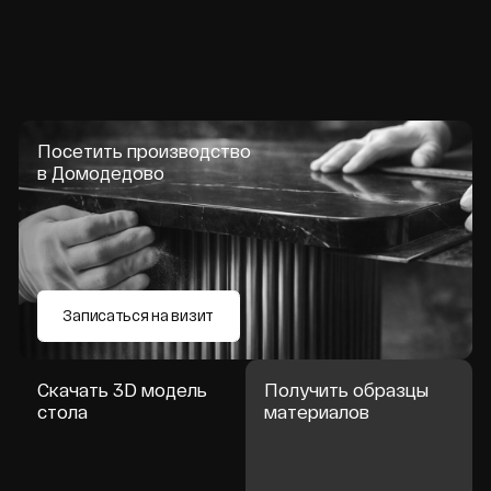
Агломерат Symphony
Керамогранит LAMINAM
Кварцкерамика NABEL
Стекло
Отделки подстолья
Нитрид титана
Полировка / шлифовка
Порошковая краска