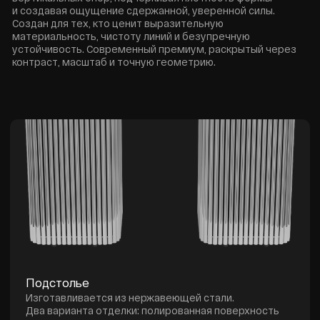
Подстолье
Изготавливается из нержавеющей стали.
Два варианта отделки: полированная поверхность
или покрытие из нитрида титана.
Вертикальная конструкция с точной геометрией.
Столешница
Доступна в исполнении из агломерата,
ударопрочного стекла или керамогранита.
Премиальные и износостойкие материалы с точной
финишной обработкой.