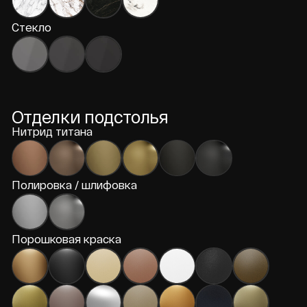
Стол
Стол
AGISUM OVAL
AGISUM
от 435 000 ₽
Работаем в Москве и МО,
возможны проекты по всей России
8 (495) 120-75-35
info@valonti.ru
Будни 9:00–18:00
Главная
Каталог
Дизайнерам