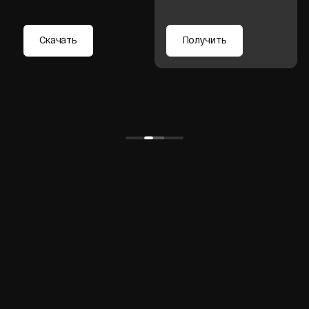
Партнёрская программа
для дизайнеров и дилеров
Для нас партнёрство — это не просто сотрудничество,
а совместная работа над проектами, где важны качество,
внимание к деталям и долгосрочное взаимное развитие.