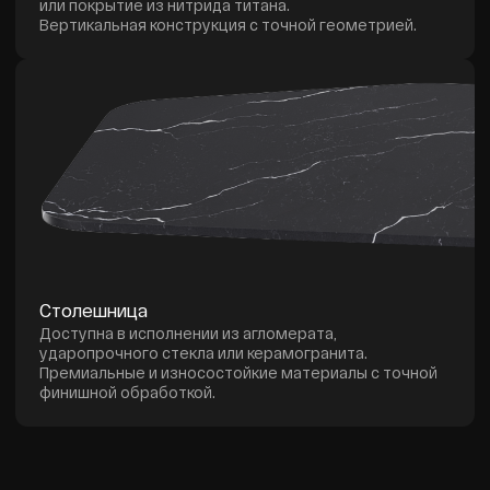
Полный цикл
36 месяцев гарантии*
производства
и полный сервис
Акцент на качество
Подтверждённое
и детали
качество изделий
Инновационные
Индивидуальный
технологии
дизайн
Для точности
Уникальные изделия
и долговечности
под ваш интерьер
Материалы премиум-
3D-моделирование
класса
и визуализация
Нержавеющая сталь,
Точное проектирование
камень и стекло
для интеграции