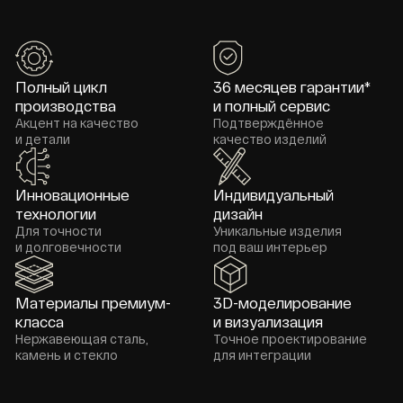
Характеристики
Столешница
Агломерат / Стекло / Керамогранит
Подстолье
Нержавеющая сталь
Обработка подстолья
Полировка / Нитрид титана
Размер стола (Д/Ш/В)
2 000 x 1 200 x 750 мм
Посетить производство
в Домодедово
Записаться на визит
Скачать 3D модель
Получить образцы
стола
материалов