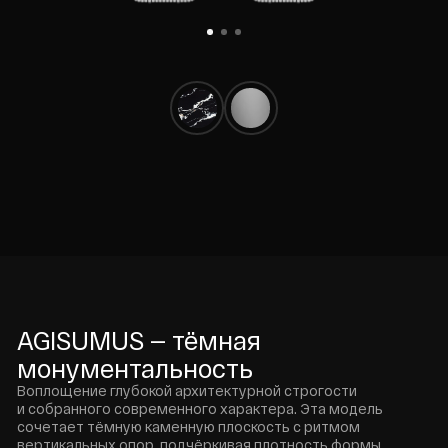
AGISUMUS — тёмная
монументальность
Воплощение глубокой архитектурной строгости
и собранного современного характера. Эта модель
сочетает тёмную каменную плоскость с ритмом
вертикальных опор, подчёркивая плотность формы
и создавая ощущение сдержанной, уверенной силы.
Создан для тех, кто ценит выразительную
материальность, чистоту линий и безупречную
устойчивость. Современный премиум, раскрытый через
контраст, масштаб и точную геометрию.