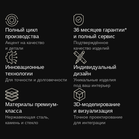
Характеристики
Столешница
Агломерат / Стекло / Керамогранит
Подстолье
Нержавеющая сталь
Обработка подстолья
Полировка / Нитрид титана
Размер стола (Д/Ш/В)
1 000 x 1 000 x 450 мм
800 x 800 x 350 мм
Посетить производство
в Домодедово
Записаться на визит
Скачать 3D модель
Получить образцы
стола
материалов