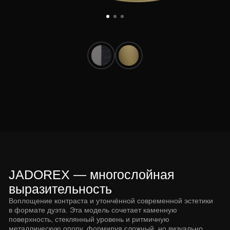
JADOREX — многослойная
выразительность
Воплощение контраста и утончённой современной эстетики
в формате дуэта. Эта модель сочетает каменную
поверхность, стеклянный уровень и ритмичную
металлическую опору, формируя сложный, но визуально
лёгкий образ.
Это предмет, который работает с пространством гибко
и сценарно. Создан для тех, кто ценит композицию,
тактильное разнообразие и архитектурную игру уровней.
Современный премиум, раскрытый через сочетание
материалов, глубину и баланс.