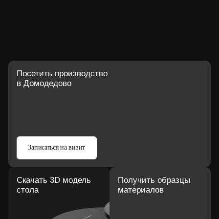
Агломерат Symphony
Керамогранит LAMINAM
Кварцкерамика NABEL
Стекло
Отделки подстолья
Нитрид титана
Полировка / шлифовка