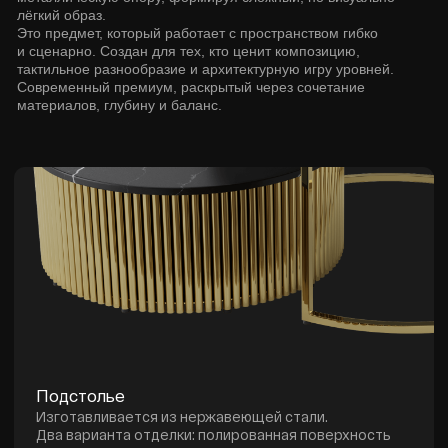
Подстолье
Изготавливается из нержавеющей стали.
Два варианта отделки: полированная поверхность
или покрытие из нитрида титана.
Вертикальная конструкция с точной геометрией.
Столешница
Доступна в исполнении из агломерата,
ударопрочного стекла или керамогранита.
Премиальные и износостойкие материалы с точной
финишной обработкой.