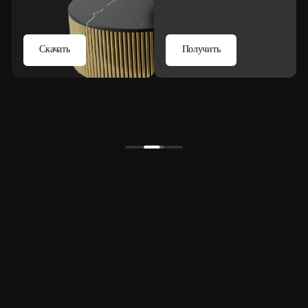
Порошковая краска
Партнёрская программа
для дизайнеров и дилеров
Для нас партнёрство — это не просто сотрудничество,
а совместная работа над проектами, где важны качество,
внимание к деталям и долгосрочное взаимное развитие.