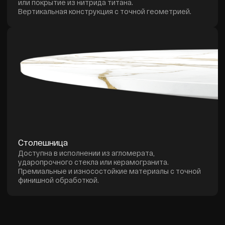
Полный цикл
36 месяцев гарантии*
производства
и полный сервис
Акцент на качество
Подтверждённое
и детали
качество изделий
Инновационные
Индивидуальный
технологии
дизайн
Для точности и долговечности
Уникальные изделия
под ваш интерьер
Материалы премиум-
3D-моделирование
класса
и визуализация
Нержавеющая сталь,
Точное проектирование
камень и стекло
для интеграции